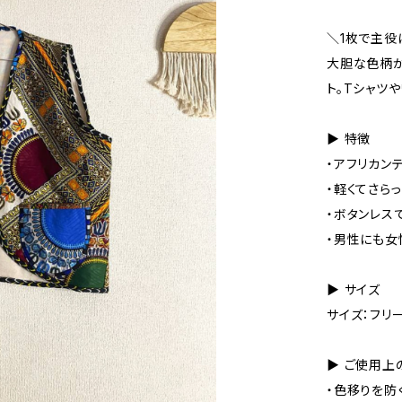
＼1枚で主役
大胆な色柄が
ト。Tシャツ
▶︎ 特徴
・アフリカン
・軽くてさら
・ボタンレス
・男性にも女
▶︎ サイズ
サイズ：フリ
▶︎ ご使用
・色移りを防