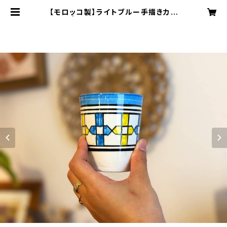
【モロッコ製】ライトブルー手描きカッ
プ | モロッコ雑貨｜kamelia