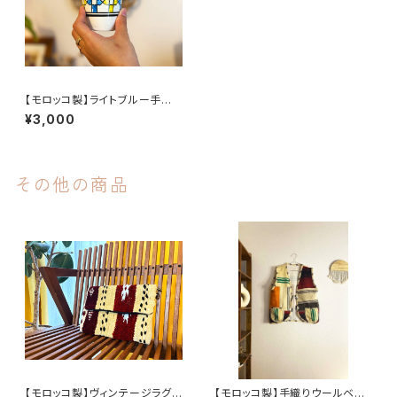
【モロッコ製】ライトブルー手描き
カップ
¥3,000
その他の商品
【モロッコ製】ヴィンテージラグク
【モロッコ製】手織りウールベス